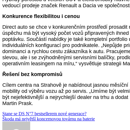
vedoucí prodeje značek Renault a Dacia ve společnosti
Konkurence flexibilitou i cenou
Direct auto se chce v konkurenčním prostředí prosadit
úspěchu má být vysoký počet vozů připravených ihned
poptávku. Součástí nabídky je také kompletní portfolio
individuálních konfigurací pro podnikatele. „Nepůjde 
dominanci a rychlou cestu zákazníka k autu. Pracujeme 
slevou, ale i se zvýhodněnými servisními balíčky, pro
operativním leasingem na míru,“ vysvětluje strategii
Ma
Řešení bez kompromisů
Cílem centra na Strahově je nabídnout
jasnou měsíční 
mobility od výběru vozu až po servis. „Umíme být velm
být nejefektivnější a nejrychlejší dealer na trhu a dod
Martin
Prask.
Navigace
Stane se DS N°7 bestsellerem nové generace?
Škoda má největší koncernovou továrnu na baterie
pro