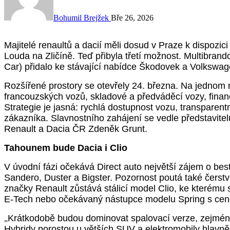
Bohumil Brejžek
Bře 26, 2026
Majitelé renaultů a dacií měli dosud v Praze k dispozici jen dva servisy, TUkas na Černokostelecké a
Louda na Zličíně. Teď přibyla třetí možnost. Multibran
Car) přidalo ke stávající nabídce Škodovek a Volkswag
Rozšířené prostory se otevřely 24. března.
Na jednom m
francouzských
vozů, skladové a předváděcí vozy, financ
Strategie je jasná: rychlá dostupnost vozu, transparen
zákazníka. Slavnostního zahájení se vedle představitelů 
Renault a Dacia ČR Zdeněk Grunt.
Tahounem bude Dacia i Clio
V úvodní fázi očekává Direct auto
největší zájem o bes
Sandero, Duster a Bigster. Pozornost poutá také čerstv
značky Renault zůstává stálicí model Clio, ke kterému 
E-Tech nebo očekávaný nástupce modelu Spring s cenov
Krátkodobě budou dominovat spalovací verze, zejména
„
Hybridy porostou u větších SUV a elektromobily hlavně