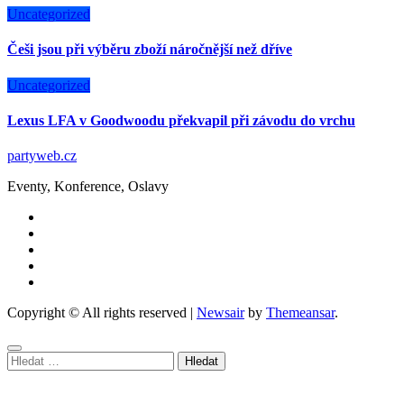
Uncategorized
Češi jsou při výběru zboží náročnější než dříve
Uncategorized
Lexus LFA v Goodwoodu překvapil při závodu do vrchu
partyweb.cz
Eventy, Konference, Oslavy
Copyright © All rights reserved
|
Newsair
by
Themeansar
.
Vyhledávání