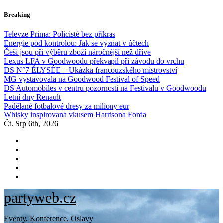
Skip
Breaking
to
content
Televze Prima: Policisté bez příkras
Energie pod kontrolou: Jak se vyznat v účtech
Češi jsou při výběru zboží náročnější než dříve
Lexus LFA v Goodwoodu překvapil při závodu do vrchu
DS N°7 ÉLYSÉE – Ukázka francouzského mistrovství
MG vystavovala na Goodwood Festival of Speed
DS Automobiles v centru pozornosti na Festivalu v Goodwoodu
Letní dny Renault
Padělané fotbalové dresy za miliony eur
Whisky inspirovaná vkusem Harrisona Forda
Čt. Srp 6th, 2026
partyweb.cz
Eventy, Konference, Oslavy