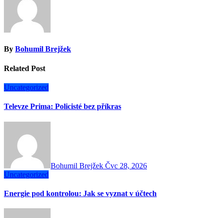
příspěvek
By
Bohumil Brejžek
Related Post
Uncategorized
Televze Prima: Policisté bez příkras
Bohumil Brejžek
Čvc 28, 2026
Uncategorized
Energie pod kontrolou: Jak se vyznat v účtech