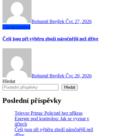
Bohumil Brejžek
Čvc 27, 2026
Uncategorized
Češi jsou při výběru zboží náročnější než dříve
Bohumil Brejžek
Čvc 20, 2026
Hledat
Hledat
Poslední příspěvky
Televze Prima: Policisté bez příkras
Energie pod kontrolou: Jak se vyznat v
účtech
Češi jsou při výběru zboží náročnější než
dříve