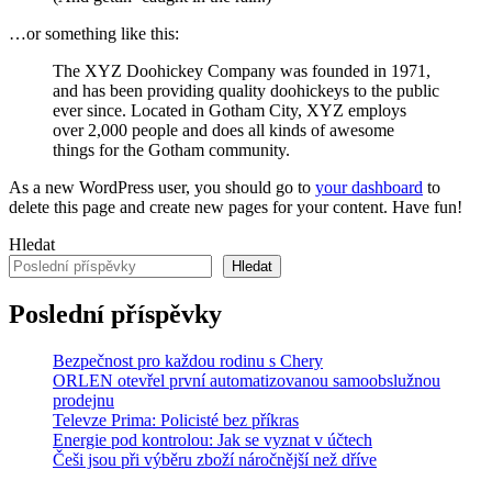
…or something like this:
The XYZ Doohickey Company was founded in 1971,
and has been providing quality doohickeys to the public
ever since. Located in Gotham City, XYZ employs
over 2,000 people and does all kinds of awesome
things for the Gotham community.
As a new WordPress user, you should go to
your dashboard
to
delete this page and create new pages for your content. Have fun!
Hledat
Hledat
Poslední příspěvky
Bezpečnost pro každou rodinu s Chery
ORLEN otevřel první automatizovanou samoobslužnou
prodejnu
Televze Prima: Policisté bez příkras
Energie pod kontrolou: Jak se vyznat v účtech
Češi jsou při výběru zboží náročnější než dříve