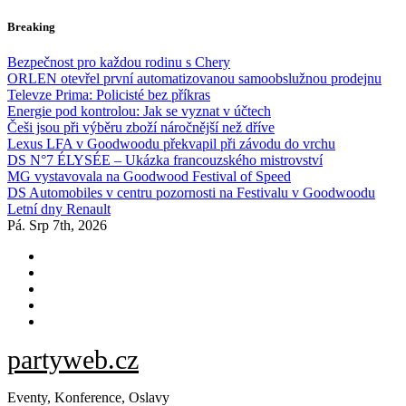
Skip
Breaking
to
content
Bezpečnost pro každou rodinu s Chery
ORLEN otevřel první automatizovanou samoobslužnou prodejnu
Televze Prima: Policisté bez příkras
Energie pod kontrolou: Jak se vyznat v účtech
Češi jsou při výběru zboží náročnější než dříve
Lexus LFA v Goodwoodu překvapil při závodu do vrchu
DS N°7 ÉLYSÉE – Ukázka francouzského mistrovství
MG vystavovala na Goodwood Festival of Speed
DS Automobiles v centru pozornosti na Festivalu v Goodwoodu
Letní dny Renault
Pá. Srp 7th, 2026
partyweb.cz
Eventy, Konference, Oslavy