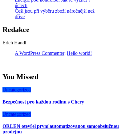
účtech
Češi jsou při výběru zboží náročnější než
dříve
Redakce
Erich Handl
A WordPress Commenter
:
Hello world!
You Missed
Uncategorized
Bezpečnost pro každou rodinu s Chery
Uncategorized
ORLEN otevřel první automatizovanou samoobslužnou
prodejnu