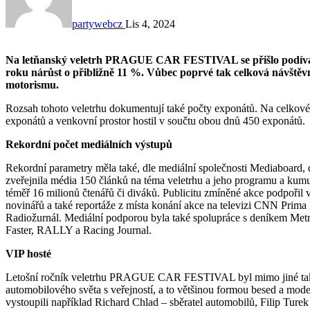
partywebcz
Lis 4, 2024
Na letňanský veletrh PRAGUE CAR FESTIVAL se přišlo podívat celkem 41 200 návštěvníků, což je oproti loňskému
roku nárůst o přibližně 11 %. Vůbec poprvé tak celková návštěvno
motorismu.
Rozsah tohoto veletrhu dokumentují také počty exponátů. Na celkové
exponátů a venkovní prostor hostil v součtu obou dnů 450 exponátů.
Rekordní počet mediálních výstupů
Rekordní parametry měla také, dle mediální společnosti Mediaboard, d
zveřejnila média 150 článků na téma veletrhu a jeho programu a kum
téměř 16 milionů čtenářů či diváků. Publicitu zmíněné akce podpořil
novinářů a také reportáže z místa konání akce na televizi CNN Pri
Radiožurnál. Mediální podporou byla také spolupráce s deníkem Metr
Faster, RALLY a Racing Journal.
VIP hosté
Letošní ročník veletrhu PRAGUE CAR FESTIVAL byl mimo jiné také p
automobilového světa s veřejností, a to většinou formou besed 
vystoupili například Richard Chlad – sběratel automobilů, Filip Turek