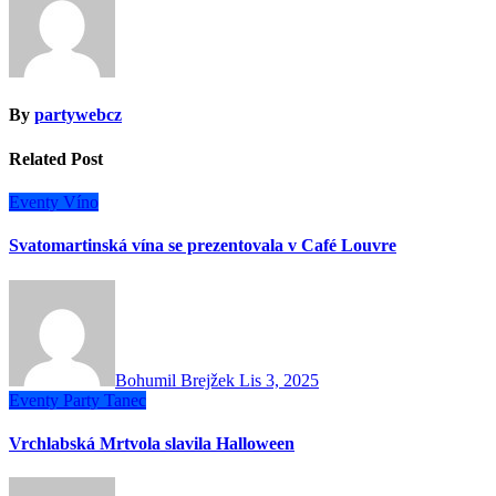
příspěvek
By
partywebcz
Related Post
Eventy
Víno
Svatomartinská vína se prezentovala v Café Louvre
Bohumil Brejžek
Lis 3, 2025
Eventy
Party
Tanec
Vrchlabská Mrtvola slavila Halloween