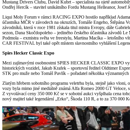
Mustang Drivers Clubu, David Kubrt – specialista na ojeté automobi
Ondřej Hercík – stavitel unikátního Fordu Mustang Helleanor, Josef J
Liqui Moly Forum v rámci RACING EXPO hostilo například Adama L
účastníka MČR v závodech na okruzích, Tomáše Engeho, Štěpána Voj
závodníků, která v roce 1981 získala titul mistra Evropy, dále Gabrie
sezon, Dana Skočdopoleho – jediného českého účastníka závodů Le M
Podmola – exmistra světa ve freestylu, Martina Macíka – letošního 
CAR FESTIVAL byl také opět místem slavnostního vyhlášení Legen
Spies Hecker Classic Expo
Mezi zajímavými osobnostmi SPIES HECKER CLASSIC EXPO vystoup
historických vozidel, Jakub Krafek – sportovní ředitel Oldtimer Expre
STK pro muže nebo Tomáš Pavlík – pořadatel několika významných ve
Zlatým hřebem sobotního programu veletrhu byla, stejně jako vloni, 
vozy byla mimo jiné mediálně známá Alfa Romeo 2000 GT Veloce, se k
Z vyvolávací ceny 350 000 Kč se v sobotní aukci vyšplhala cena toh
nový majitel také legendární „Erko“, Škoda 110 R, a to za 370 000 K