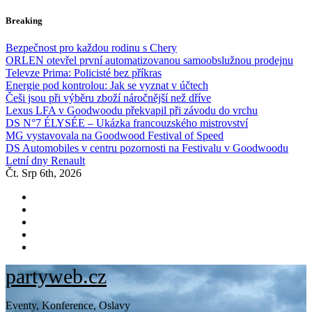
Skip
Breaking
to
content
Bezpečnost pro každou rodinu s Chery
ORLEN otevřel první automatizovanou samoobslužnou prodejnu
Televze Prima: Policisté bez příkras
Energie pod kontrolou: Jak se vyznat v účtech
Češi jsou při výběru zboží náročnější než dříve
Lexus LFA v Goodwoodu překvapil při závodu do vrchu
DS N°7 ÉLYSÉE – Ukázka francouzského mistrovství
MG vystavovala na Goodwood Festival of Speed
DS Automobiles v centru pozornosti na Festivalu v Goodwoodu
Letní dny Renault
Čt. Srp 6th, 2026
partyweb.cz
Eventy, Konference, Oslavy