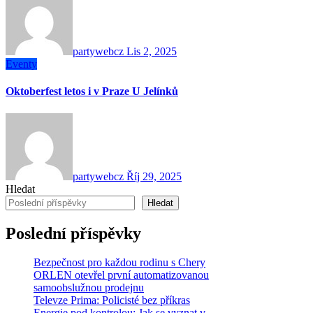
partywebcz
Lis 2, 2025
Eventy
Oktoberfest letos i v Praze U Jelínků
partywebcz
Říj 29, 2025
Hledat
Hledat
Poslední příspěvky
Bezpečnost pro každou rodinu s Chery
ORLEN otevřel první automatizovanou
samoobslužnou prodejnu
Televze Prima: Policisté bez příkras
Energie pod kontrolou: Jak se vyznat v