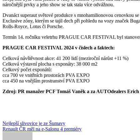
náročnější prvky a jeho show se tak stala více odvážnou.
Dvanáct superaut světové produkce s mnohamilionovou cenovkou se 
Exclusive zóny, kterým se tajil dech při pohledu na vozy značek Bugat
Rolls-Royce, Lotus či Porsche.
Termín 14. ročníku veletrhu PRAGUE CAR FESTIVAL byl stanoven n
PRAGUE CAR FESTIVAL 2024 v číslech a faktech:
Celková návštěvnost akce: 41 200 lidí (meziroční nárůst +11 %)
Celková výstavní plocha s exponáty: 38 000 m2
Celkový počet exponátů:
cca 700 ve vnitřních prostorách PVA EXPO
cca 450 na vnějším prostranství PVA EXPO
Zdroj: PR manažer PCF Tomáš Vaněk a za AUTOdealers Erich 
Navigace
Nejlepší slivovice je ze Šumavy
Renault ČR měl na e-Salonu 4 premiéry
pro