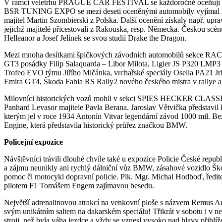
V rámci veletrhu PRAGUE CAR FESTIVAL se každoročně oceňují ta
BSR TUNING EXPO se mezi deseti oceněnými automobily vyjímal re
majitel Martin Szombierski z Polska. Další ocenění získaly např. u
jejichž majitelé přicestovali z Rakouska, resp. Německa. Českou scé
Helleanor a Josef Jelínek se svou studií Drake the Dragon.
Mezi mnoha desítkami špičkových závodních automobilů sekce RA
GT3 posádky Filip Salaquarda – Libor Milota, Ligier JS P320 LMP
Trofeo EVO týmu Jiřího Mičánka, vrchařské speciály Osella PA21
Emira GT4, Škoda Fabia RS Rally2 nového českého mistra v rallye a
Milovníci historických vozů mohli v sekci SPIES HECKER CLASSI
Panhard Levasor majitele Pavla Berana. Jaroslav Větvička představil 
kterým jel v roce 1934 Antonín Vitvar legendární závod 1000 mil. Bez
Engine, která představila historický průřez značkou BMW.
Policejní expozice
Návštěvníci trávili dlouhé chvíle také u expozice Policie České republi
a zájmu neunikly ani rychlý dálniční vůz BMW, zásahové vozidlo Š
pomoc či motocykl dopravní policie. Plk. Mgr. Michal Hodboď, ředite
pilotem F1 Tomášem Engem zajímavou besedu.
Největší adrenalinovou atrakcí na venkovní ploše s názvem Remus A
svým unikátním saltem na dakarském speciálu! Třikrát v sobotu i v ne
stroji, než byla váha jezdce a vždy se vznesl vysoko nad hlavy přihlíž