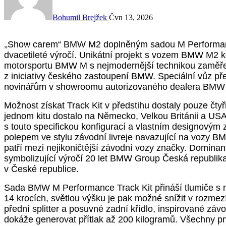
Bohumil Brejžek
Čvn 13, 2026
S
how carem“ BMW M2 doplněným sadou M Performan
„
dvacetileté výročí.
Unikátní projekt s vozem BMW M2 ko
motorsportu BMW M s nejmodernější technikou zaměřen
z iniciativy českého zastoupení BMW. Speciální vůz p
novinářům v showroomu autorizovaného dealera BMW i
Možnost získat Track Kit v předstihu dostaly pouze čtyř
jednom kitu dostalo na Německo, Velkou Británii a U
s touto specifickou konfigurací a vlastním designovým 
polepem ve stylu závodní livreje navazující na vozy
patří mezi nejikoničtější závodní vozy značky. Dominan
symbolizující výročí 20 let BMW Group Česká republika.
v České republice.
Sada BMW M Performance Track Kit přináší tlumiče s m
14 krocích, světlou výšku je pak možné snížit v rozmezí
přední splitter a posuvné zadní křídlo, inspirované záv
dokáže generovat přítlak až 200 kilogramů. Všechny p