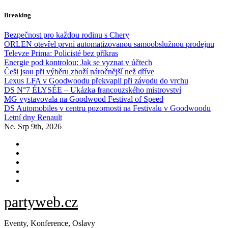
Skip
Breaking
to
content
Bezpečnost pro každou rodinu s Chery
ORLEN otevřel první automatizovanou samoobslužnou prodejnu
Televze Prima: Policisté bez příkras
Energie pod kontrolou: Jak se vyznat v účtech
Češi jsou při výběru zboží náročnější než dříve
Lexus LFA v Goodwoodu překvapil při závodu do vrchu
DS N°7 ÉLYSÉE – Ukázka francouzského mistrovství
MG vystavovala na Goodwood Festival of Speed
DS Automobiles v centru pozornosti na Festivalu v Goodwoodu
Letní dny Renault
Ne. Srp 9th, 2026
partyweb.cz
Eventy, Konference, Oslavy