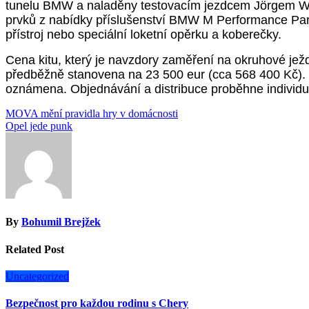
tunelu BMW a naladěny testovacím jezdcem Jörgem We
prvků z nabídky příslušenství BMW M Performance Parts
přístroj nebo speciální loketní opěrku a koberečky.
Cena kitu, který je navzdory zaměření na okruhové ježdě
předběžně stanovena na 23 500 eur (cca 568 400 Kč). 
oznámena. Objednávání a distribuce proběhne individ
Navigace
MOVA mění pravidla hry v domácnosti
Opel jede punk
pro
příspěvek
By
Bohumil Brejžek
Related Post
Uncategorized
Bezpečnost pro každou rodinu s Chery