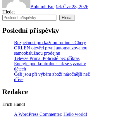
Bohumil Brejžek
Čvc 28, 2026
Hledat
Hledat
Poslední příspěvky
Bezpečnost pro každou rodinu s Chery
ORLEN otevřel první automatizovanou
samoobslužnou prodejnu
Televze Prima: Policisté bez příkras
Energie pod kontrolou: Jak se vyznat v
účtech
Češi jsou při výběru zboží náročnější než
dříve
Redakce
Erich Handl
A WordPress Commenter
:
Hello world!