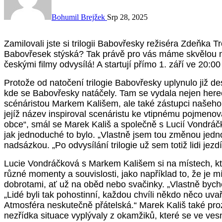
Bohumil Brejžek
Srp 28, 2025
Zamilovali jste si trilogii Babovřesky režiséra Zdeňka Trošky a už se vám po rozverných příbězích z
Babovřesek stýská? Tak právě pro vás máme skvělou n
českými filmy odvysílá! A startují přímo 1. září ve 20:00
Protože od natočení trilogie Babovřesky uplynulo již de
kde se Babovřesky natáčely. Tam se vydala nejen her
scénáristou Markem Kališem, ale také zástupci našeho
jejíž název inspiroval scenáristu ke vtipnému pojmenová
obce“, smál se Marek Kališ a společně s Lucií Vondráč
jak jednoduché to bylo. „Vlastně jsem tou změnou jedn
nadsázkou. „Po odvysílání trilogie už sem totiž lidi jez
Lucie Vondráčková s Markem Kališem si na místech, kt
různé momenty a souvislosti, jako například to, že je mí
dobrotami, ať už na oběd nebo svačinky. „Vlastně bych
„Lidé byli tak pohostinní, každou chvíli někdo něco uvař
Atmosféra neskutečně přátelská.“ Marek Kališ také prozr
nezřídka situace vyplývaly z okamžiků, které se ve vesn