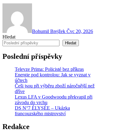
Bohumil Brejžek
Čvc 20, 2026
Hledat
Hledat
Poslední příspěvky
Televze Prima: Policisté bez příkras
Energie pod kontrolou: Jak se vyznat v
účtech
Češi jsou při výběru zboží náročnější než
dříve
Lexus LFA v Goodwoodu překvapil při
závodu do vrchu
DS N°7 ÉLYSÉE – Ukázka
francouzského mistrovství
Redakce