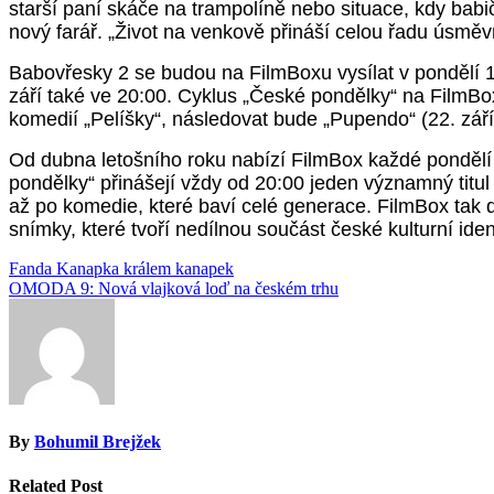
starší paní skáče na trampolíně nebo situace, kdy babič
nový farář. „Život na venkově přináší celou řadu úsměvný
Babovřesky 2 se budou na FilmBoxu vysílat v pondělí 1.
září také ve 20:00. Cyklus „České pondělky“ na FilmBo
komedií „Pelíšky“, následovat bude „Pupendo“ (22. září
Od dubna letošního roku nabízí FilmBox každé pondělí
pondělky“ přinášejí vždy od 20:00 jeden významný titu
až po komedie, které baví celé generace. FilmBox tak d
snímky, které tvoří nedílnou součást české kulturní ident
Navigace
Fanda Kanapka králem kanapek
OMODA 9: Nová vlajková loď na českém trhu
pro
příspěvek
By
Bohumil Brejžek
Related Post