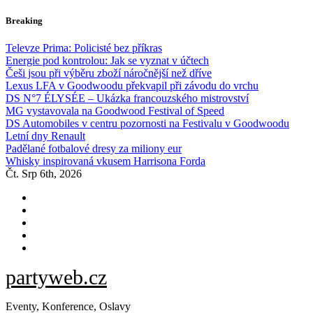
Skip
Breaking
to
content
Televze Prima: Policisté bez příkras
Energie pod kontrolou: Jak se vyznat v účtech
Češi jsou při výběru zboží náročnější než dříve
Lexus LFA v Goodwoodu překvapil při závodu do vrchu
DS N°7 ÉLYSÉE – Ukázka francouzského mistrovství
MG vystavovala na Goodwood Festival of Speed
DS Automobiles v centru pozornosti na Festivalu v Goodwoodu
Letní dny Renault
Padělané fotbalové dresy za miliony eur
Whisky inspirovaná vkusem Harrisona Forda
Čt. Srp 6th, 2026
partyweb.cz
Eventy, Konference, Oslavy