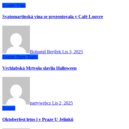
Eventy
Víno
Svatomartinská vína se prezentovala v Café Louvre
Bohumil Brejžek
Lis 3, 2025
Eventy
Party
Tanec
Vrchlabská Mrtvola slavila Halloween
partywebcz
Lis 2, 2025
Eventy
Oktoberfest letos i v Praze U Jelínků