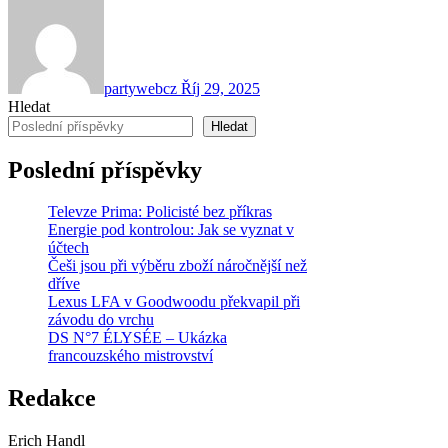
partywebcz
Říj 29, 2025
Hledat
Hledat
Poslední příspěvky
Televze Prima: Policisté bez příkras
Energie pod kontrolou: Jak se vyznat v
účtech
Češi jsou při výběru zboží náročnější než
dříve
Lexus LFA v Goodwoodu překvapil při
závodu do vrchu
DS N°7 ÉLYSÉE – Ukázka
francouzského mistrovství
Redakce
Erich Handl