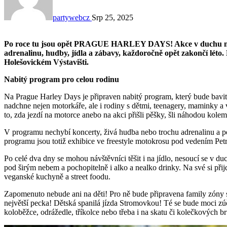
partywebcz
Srp 25, 2025
Po roce tu jsou opět PRAGUE HARLEY DAYS! Akce v duchu motocyklů, převážně Harleyů, ale i dalších strojů,
adrenalinu, hudby, jídla a zábavy, každoročně opět zakončí léto. 
Holešovickém Výstavišti.
Nabitý program pro celou rodinu
Na Prague Harley Days je připraven nabitý program, který bude bavi
nadchne nejen motorkáře, ale i rodiny s dětmi, teenagery, maminky a
to, zda jezdí na motorce anebo na akci přišli pěšky, šli náhodou kolem
V programu nechybí koncerty, živá hudba nebo trochu adrenalinu a po
programu jsou totiž exhibice ve freestyle motokrosu pod vedením Petr
Po celé dva dny se mohou návštěvníci těšit i na jídlo, nesoucí se v 
pod širým nebem a pochopitelně i alko a nealko drinky. Na své si přij
veganské kuchyně a street foodu.
Zapomenuto nebude ani na děti! Pro ně bude připravena family zóny 
největší pecka! Dětská spanilá jízda Stromovkou! Té se bude moci zúčas
koloběžce, odrážedle, tříkolce nebo třeba i na skatu či kolečkových br