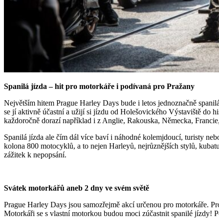
Spanilá jízda – hit pro motorkáře i podívaná pro Pražany
Největším hitem Prague Harley Days bude i letos jednoznačně spanilá j
se jí aktivně účastní a užijí si jízdu od Holešovického Výstaviště do 
každoročně dorazí například i z Anglie, Rakouska, Německa, Franci
Spanilá jízda ale čím dál více baví i náhodné kolemjdoucí, turisty nebo 
kolona 800 motocyklů, a to nejen Harleyů, nejrůznějších stylů, kubat
zážitek k nepopsání.
Svátek motorkářů aneb 2 dny ve svém světě
Prague Harley Days jsou samozřejmě akcí určenou pro motorkáře. Pro
Motorkáři se s vlastní motorkou budou moci zúčastnit spanilé jízdy