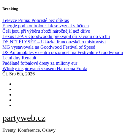
Skip
Breaking
to
content
Televze Prima: Policisté bez příkras
Energie pod kontrolou: Jak se vyznat v účtech
Češi jsou při výběru zboží náročnější než dříve
Lexus LFA v Goodwoodu překvapil při závodu do vrchu
DS N°7 ÉLYSÉE – Ukázka francouzského mistrovství
MG vystavovala na Goodwood Festival of Speed
DS Automobiles v centru pozornosti na Festivalu v Goodwoodu
Letní dny Renault
Padělané fotbalové dresy za miliony eur
Whisky inspirovaná vkusem Harrisona Forda
Čt. Srp 6th, 2026
partyweb.cz
Eventy, Konference, Oslavy