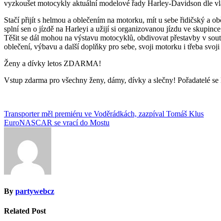
vyzkoušet motocykly aktuální modelové řady Harley-Davidson dle vlas
Stačí přijít s helmou a oblečením na motorku, mít u sebe řidičský a ob
splní sen o jízdě na Harleyi a užijí si organizovanou jízdu ve skupinc
Těšit se dál mohou na výstavu motocyklů, obdivovat přestavby v so
oblečení, výbavu a další doplňky pro sebe, svoji motorku i třeba svoji
Ženy a dívky letos ZDARMA!
Vstup zdarma pro všechny ženy, dámy, dívky a slečny! Pořadatelé se 
Navigace
Transporter měl premiéru ve Voděrádkách, zazpíval Tomáš Klus
EuroNASCAR se vrací do Mostu
pro
příspěvek
By
partywebcz
Related Post