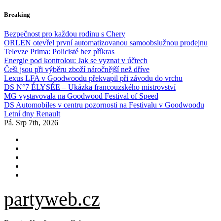
Skip
Breaking
to
content
Bezpečnost pro každou rodinu s Chery
ORLEN otevřel první automatizovanou samoobslužnou prodejnu
Televze Prima: Policisté bez příkras
Energie pod kontrolou: Jak se vyznat v účtech
Češi jsou při výběru zboží náročnější než dříve
Lexus LFA v Goodwoodu překvapil při závodu do vrchu
DS N°7 ÉLYSÉE – Ukázka francouzského mistrovství
MG vystavovala na Goodwood Festival of Speed
DS Automobiles v centru pozornosti na Festivalu v Goodwoodu
Letní dny Renault
Pá. Srp 7th, 2026
partyweb.cz