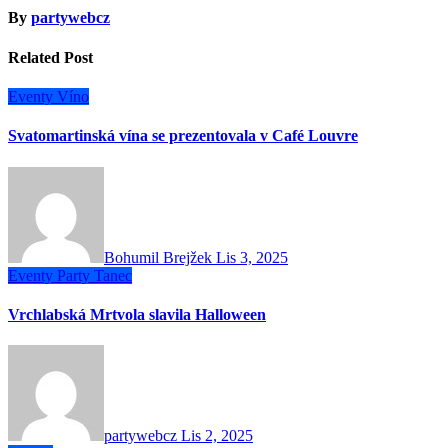
By
partywebcz
Related Post
Eventy
Víno
Svatomartinská vína se prezentovala v Café Louvre
Bohumil Brejžek
Lis 3, 2025
Eventy
Party
Tanec
Vrchlabská Mrtvola slavila Halloween
partywebcz
Lis 2, 2025