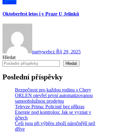
Eventy
Oktoberfest letos i v Praze U Jelínků
partywebcz
Říj 29, 2025
Hledat
Hledat
Poslední příspěvky
Bezpečnost pro každou rodinu s Chery
ORLEN otevřel první automatizovanou
samoobslužnou prodejnu
Televze Prima: Policisté bez příkras
Energie pod kontrolou: Jak se vyznat v
účtech
Češi jsou při výběru zboží náročnější než
dříve