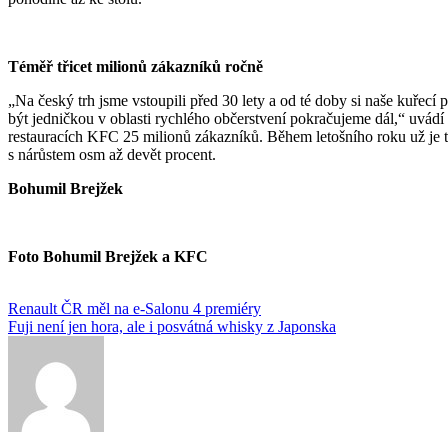
Téměř třicet milionů zákazníků ročně
„Na český trh jsme vstoupili před 30 lety a od té doby si naše kuřec
být jedničkou v oblasti rychlého občerstvení pokračujeme dál,“ uvád
restauracích KFC 25 milionů zákazníků. Během letošního roku už je t
s nárůstem osm až devět procent.
Bohumil Brejžek
Foto Bohumil Brejžek a KFC
Navigace
Renault ČR měl na e-Salonu 4 premiéry
Fuji není jen hora, ale i posvátná whisky z Japonska
pro
příspěvek