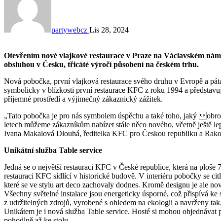
partywebcz
Lis 28, 2024
Otevřením nové vlajkové restaurace v Praze na Václavském náměstí oslavil KFC, největší řetězec restaurací s rychlou
obsluhou v Česku, třicáté výročí působení na českém trhu.
Nová pobočka, první vlajková restaurace svého druhu v Evropě a pátá
symbolicky v blízkosti první restaurace KFC z roku 1994 a představuj
příjemné prostředí a výjimečný zákaznický zážitek.
„Tato pobočka je pro nás symbolem úspěchu a také toho, jaký obrovs
letech můžeme zákazníkům nabízet stále něco nového, včetně ještě lep
Ivana Makalová Dlouhá, ředitelka KFC pro Českou republiku a Rak
Unikátní služba Table service
Jedná se o největší restauraci KFC v České republice, která na ploše 
restauraci KFC sídlící v historické budově. V interiéru pobočky se ci
které se ve stylu art deco zachovaly dodnes. Kromě designu je ale no
Všechny světelné instalace jsou energeticky úsporné, což přispívá ke 
z udržitelných zdrojů, vyrobené s ohledem na ekologii a navrženy tak
Unikátem je i nová služba Table service. Hosté si mohou objednávat p
pohodlně až ke stolu.