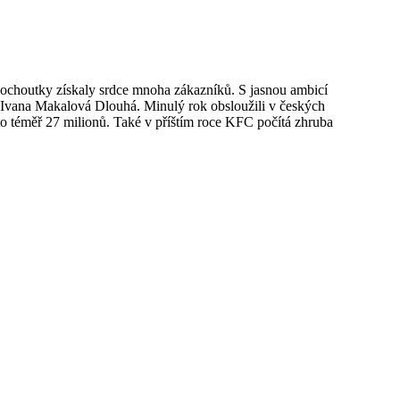
í pochoutky získaly srdce mnoha zákazníků. S jasnou ambicí
í Ivana Makalová Dlouhá. Minulý rok obsloužili v českých
o téměř 27 milionů. Také v příštím roce KFC počítá zhruba