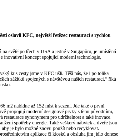
 na světě po třech v USA a jedné v Singapůru, je umístěná
e inovativní koncept spojující moderní technologie,
ký kus cesty jsme v KFC ušli. Těší nás, že i po tolika
ších zážitků spojených s návštěvou našich restaurací,“ říká
ousko.
766 m2 nabídne až 152 míst k sezení. Jde také o první
tlivě propojují moderní designové prvky s těmi původními,
vá restaurace synonymem pro udržitelnost a také inovace.
snížení spotřeby energie. Také veškerý nábytek a dveře jsou
, aby je bylo možné znovu použít nebo recyklovat.
rostřednictvím aplikace či kiosků a obsluha jim jídlo donese