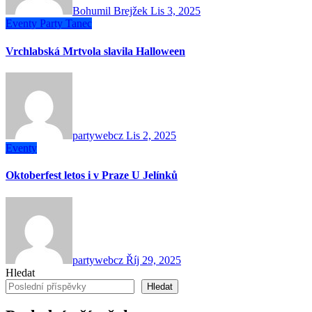
Bohumil Brejžek
Lis 3, 2025
Eventy
Party
Tanec
Vrchlabská Mrtvola slavila Halloween
partywebcz
Lis 2, 2025
Eventy
Oktoberfest letos i v Praze U Jelínků
partywebcz
Říj 29, 2025
Hledat
Hledat