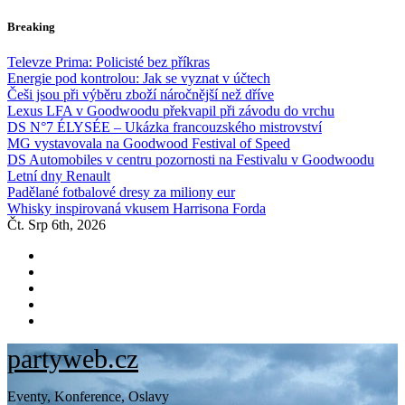
Skip
Breaking
to
content
Televze Prima: Policisté bez příkras
Energie pod kontrolou: Jak se vyznat v účtech
Češi jsou při výběru zboží náročnější než dříve
Lexus LFA v Goodwoodu překvapil při závodu do vrchu
DS N°7 ÉLYSÉE – Ukázka francouzského mistrovství
MG vystavovala na Goodwood Festival of Speed
DS Automobiles v centru pozornosti na Festivalu v Goodwoodu
Letní dny Renault
Padělané fotbalové dresy za miliony eur
Whisky inspirovaná vkusem Harrisona Forda
Čt. Srp 6th, 2026
partyweb.cz
Eventy, Konference, Oslavy