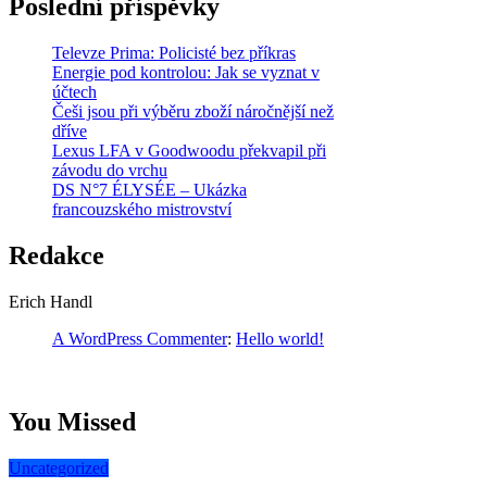
Poslední příspěvky
Televze Prima: Policisté bez příkras
Energie pod kontrolou: Jak se vyznat v
účtech
Češi jsou při výběru zboží náročnější než
dříve
Lexus LFA v Goodwoodu překvapil při
závodu do vrchu
DS N°7 ÉLYSÉE – Ukázka
francouzského mistrovství
Redakce
Erich Handl
A WordPress Commenter
:
Hello world!
You Missed
Uncategorized