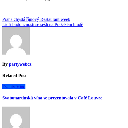
Navigace
Praha chystá říjnový Restaurant week
Lídři budoucnosti se sešli na Pražském hradě
pro
příspěvek
By
partywebcz
Related Post
Eventy
Víno
Svatomartinská vína se prezentovala v Café Louvre