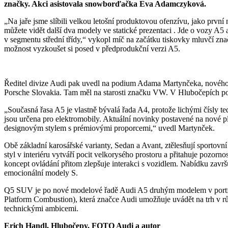
značky. Akci asistovala snowborďačka Eva Adamczyková.
„Na jaře jsme slíbili velkou letošní produktovou ofenzívu, jako první
můžete vidět další dva modely ve statické prezentaci . Jde o vozy A5 a
v segmentu střední třídy,“ vykopl míč na začátku tiskovky mluvčí zn
možnost vyzkoušet si posed v předprodukční verzi A5.
Ředitel divize Audi pak uvedl na podium Adama Martynčeka, nového p
Porsche Slovakia. Tam měl na starosti značku VW. V Hlubočepích pop
„Současná řasa A5 je vlastně bývalá řada A4, protože lichými čísly t
jsou určena pro elektromobily. Aktuální novinky postavené na nové pl
designovým stylem s prémiovými proporcemi,“ uvedl Martynček.
Obě základní karosářské varianty, Sedan a Avant, ztělesňují sportovn
styl v interiéru vytváří pocit velkorysého prostoru a přitahuje pozo
koncept ovládání přitom zlepšuje interakci s vozidlem. Nabídku završ
emocionální modely S.
Q5 SUV je po nové modelové řadě Audi A5 druhým modelem v portf
Platform Combustion), která značce Audi umožňuje uvádět na trh v 
technickými ambicemi.
Erich Handl, Hlubočepy, FOTO Audi a autor