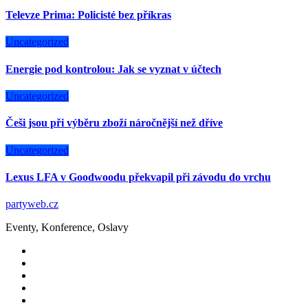
Televze Prima: Policisté bez příkras
Uncategorized
Energie pod kontrolou: Jak se vyznat v účtech
Uncategorized
Češi jsou při výběru zboží náročnější než dříve
Uncategorized
Lexus LFA v Goodwoodu překvapil při závodu do vrchu
partyweb.cz
Eventy, Konference, Oslavy